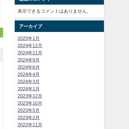
表示できるコメントはありません。
アーカイブ
2025年1月
2024年12月
2024年11月
2024年9月
2024年6月
2024年4月
2024年3月
2024年1月
2023年12月
2023年10月
2023年5月
2023年2月
2022年11月