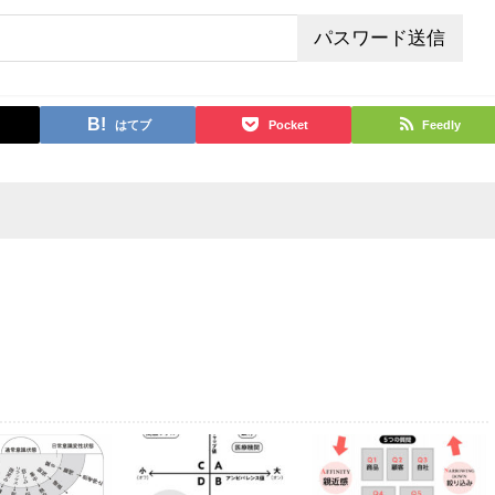
はてブ
Pocket
Feedly