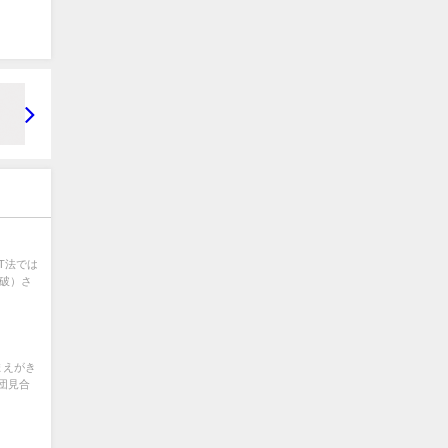
UT法では
論破）さ
まえがき
団見合